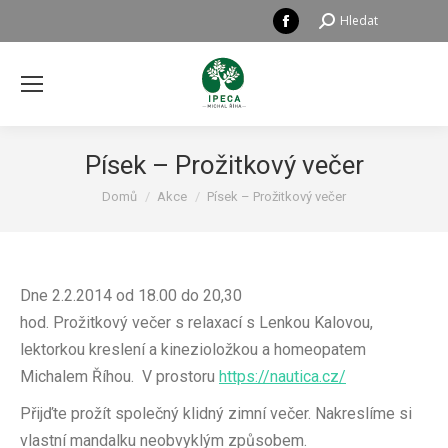
Facebook
Hledat:
Hledat
page
opens
in
new
window
Písek – Prožitkový večer
Právě se nacházíte zde:
Domů
Akce
Písek – Prožitkový večer
Dne 2.2.2014 od 18.00 do 20,30
hod. Prožitkový večer s relaxací s Lenkou Kalovou,
lektorkou kreslení a kinezioložkou a homeopatem
Michalem Říhou. V prostoru
https://nautica.cz/
Přijďte prožít společný klidný zimní večer. Nakreslíme si
vlastní mandalku neobvyklým způsobem.