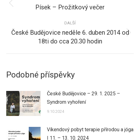
příspěvků
Písek – Prožitkový večer
Předchozí
příspěvek:
DALŠÍ
České Budějovice neděle 6. duben 2014 od
Další
18ti do cca 20.30 hodin
příspěvek:
Podobné příspěvky
České Budějovice – 29. 1. 2025 –
Syndrom vyhoření
9.10.2024
Víkendový pobyt terapie přírodou a jóga
I 11. – 13. 10. 2024