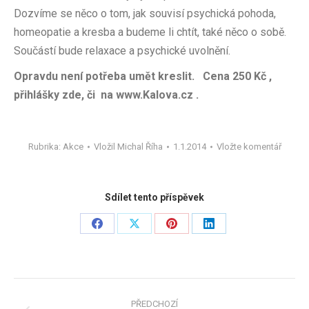
Dozvíme se něco o tom, jak souvisí psychická pohoda,
homeopatie a kresba a budeme li chtít, také něco o sobě.
Součástí bude relaxace a psychické uvolnění.
Opravdu není potřeba umět kreslit. Cena 250 Kč ,
přihlášky zde, či na www.Kalova.cz .
Rubrika:
Akce
Vložil
Michal Říha
1.1.2014
Vložte komentář
Sdílet tento příspěvek
Share
Share
Share
Share
on
on
on
on
Facebook
X
Pinterest
LinkedIn
Navigace
PŘEDCHOZÍ