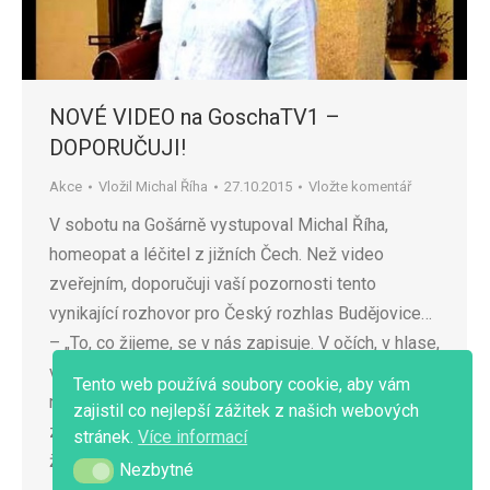
NOVÉ VIDEO na GoschaTV1 –
DOPORUČUJI!
Akce
Vložil
Michal Říha
27.10.2015
Vložte komentář
V sobotu na Gošárně vystupoval Michal Říha,
homeopat a léčitel z jižních Čech. Než video
zveřejním, doporučuji vaší pozornosti tento
vynikající rozhovor pro Český rozhlas Budějovice…
– „To, co žijeme, se v nás zapisuje. V očích, v hlase,
v držení těla, v čemkoli. A propisuje se to i do
Tento web používá soubory cookie, aby vám
našeho zdraví. Žijeme-li neradostný, zištný,
zajistil co nejlepší zážitek z našich webových
závistivý nebo špatný život, nemůžeme očekávat,
stránek.
Více informací
že budeme vyzařovat něco…
Nezbytné
Nezbytné