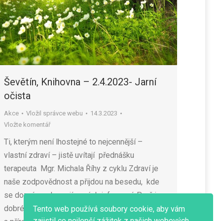
Ševětín, Knihovna – 2.4.2023- Jarní
očista
Akce
Vložil
správce webu
14.3.2023
Vložte komentář
Ti, kterým není lhostejné to nejcennější –
vlastní zdraví – jistě uvítají přednášku
terapeuta Mgr. Michala Říhy z cyklu Zdraví je
naše zodpovědnost a přijdou na besedu, kde
se dozví mnoho zajímavých informací, Proč je
dobré provádět jarní očisty, jak pomocí bylin
Tento web používá soubory cookie, aby vám
zajistil co nejlepší zážitek z našich webových