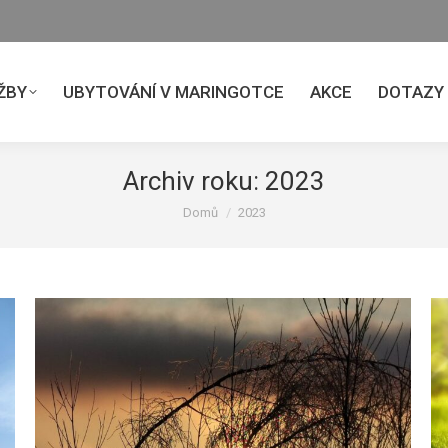
ŽBY
UBYTOVÁNÍ V MARINGOTCE
AKCE
DOTAZY
ŽBY
UBYTOVÁNÍ V MARINGOTCE
AKCE
DOTAZY
Archiv roku:
2023
Právě se nacházíte zde:
Domů
2023