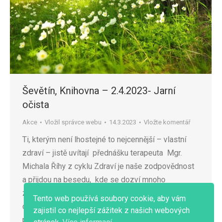
Ševětín, Knihovna – 2.4.2023- Jarní
očista
Akce
Vložil
správce webu
14.3.2023
Vložte komentář
Ti, kterým není lhostejné to nejcennější – vlastní
zdraví – jistě uvítají přednášku terapeuta Mgr.
Michala Říhy z cyklu Zdraví je naše zodpovědnost
a přijdou na besedu, kde se dozví mnoho
zajímavých informací, Proč je dobré provádět jarní
Tento web používá soubory cookie, aby vám
očisty, jak pomocí bylin a přírodních prostředků
zajistil co nejlepší zážitek z našich webových
podpořit zdravé fungování vlastního těla.. a jak své