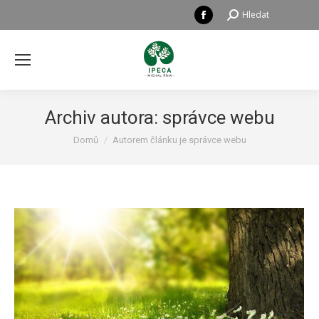
Facebook
Hledat:
Hledat
page
opens
in
new
window
Archiv autora:
správce webu
Právě se nacházíte zde:
Domů
Autorem článku je správce webu