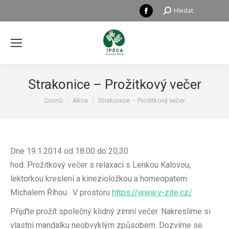
Facebook
Hledat:
Hledat
page
opens
in
new
window
Strakonice – Prožitkový večer
Právě se nacházíte zde:
Domů
Akce
Strakonice – Prožitkový večer
Dne 19.1.2014 od 18.00 do 20,30
hod. Prožitkový večer s relaxací s Lenkou Kalovou,
lektorkou kreslení a kinezioložkou a homeopatem
Michalem Říhou. V prostoru
https://www.v-zite.cz/
Přijďte prožít společný klidný zimní večer. Nakreslíme si
vlastní mandalku neobvyklým způsobem. Dozvíme se