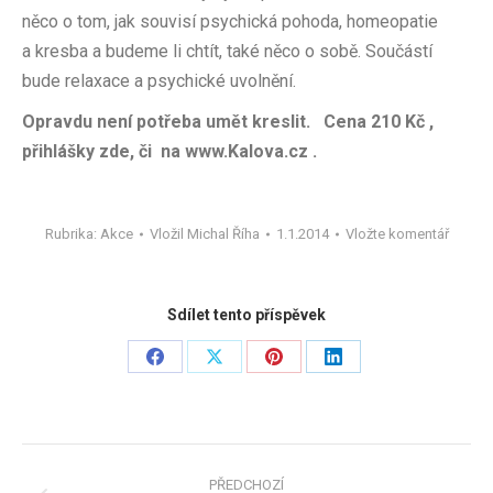
něco o tom, jak souvisí psychická pohoda, homeopatie
a kresba a budeme li chtít, také něco o sobě. Součástí
bude relaxace a psychické uvolnění.
Opravdu není potřeba umět kreslit. Cena 210 Kč ,
přihlášky zde, či na www.Kalova.cz .
Rubrika:
Akce
Vložil
Michal Říha
1.1.2014
Vložte komentář
Sdílet tento příspěvek
Share
Share
Share
Share
on
on
on
on
Facebook
X
Pinterest
LinkedIn
Navigace
PŘEDCHOZÍ