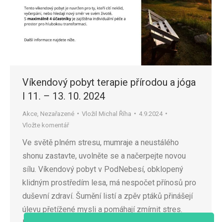
Víkendový pobyt terapie přírodou a jóga
I 11. – 13. 10. 2024
Akce
,
Nezařazené
Vložil
Michal Říha
4.9.2024
Vložte komentář
Ve světě plném stresu, mumraje a neustálého
shonu zastavte, uvolněte se a načerpejte novou
sílu. Víkendový pobyt v PodNebesí, obklopený
klidným prostředím lesa, má nespočet přínosů pro
duševní zdraví. Šumění listí a zpěv ptáků přinášejí
úlevu přetížené mysli a pomáhají zmírnit stres.