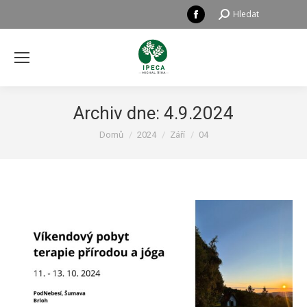
Facebook
Hledat:
Hledat
page
opens
in
new
window
Archiv dne:
4.9.2024
Právě se nacházíte zde:
Domů
2024
Září
04