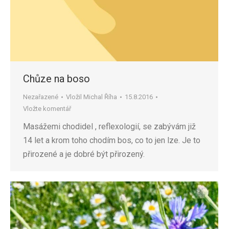
Chůze na boso
Nezařazené
Vložil
Michal Říha
15.8.2016
Vložte komentář
Masážemi chodidel , reflexologií, se zabývám již
14 let a krom toho chodím bos, co to jen lze. Je to
přirozené a je dobré být přirozený.