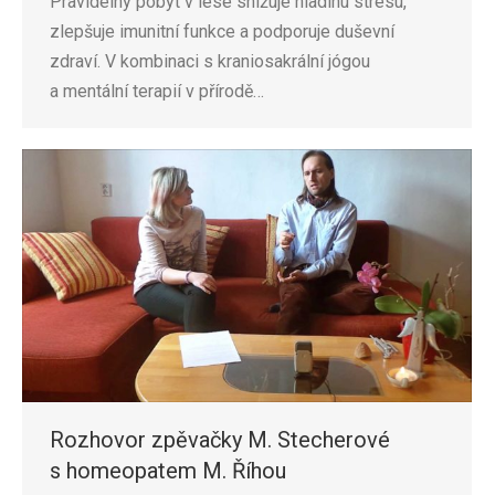
Pravidelný pobyt v lese snižuje hladinu stresu,
zlepšuje imunitní funkce a podporuje duševní
zdraví. V kombinaci s kraniosakrální jógou
a mentální terapií v přírodě…
Rozhovor zpěvačky M. Stecherové
s homeopatem M. Říhou