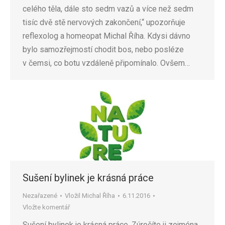
celého těla, dále sto sedm vazů a více než sedm
tisíc dvě stě nervových zakončení,“ upozorňuje
reflexolog a homeopat Michal Říha. Kdysi dávno
bylo samozřejmostí chodit bos, nebo posléze
v čemsi, co botu vzdáleně připomínalo. Ovšem…
Sušení bylinek je krásná práce
Nezařazené
Vložil
Michal Říha
6.11.2016
Vložte komentář
Sušení bylinek je krásná práce. Zúročíte ji zejména