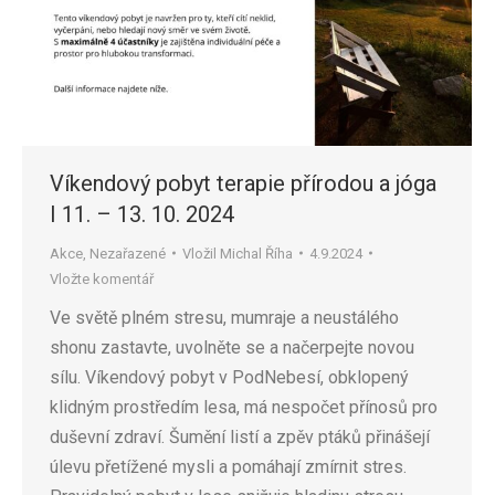
Víkendový pobyt terapie přírodou a jóga
I 11. – 13. 10. 2024
Akce
,
Nezařazené
Vložil
Michal Říha
4.9.2024
Vložte komentář
Ve světě plném stresu, mumraje a neustálého
shonu zastavte, uvolněte se a načerpejte novou
sílu. Víkendový pobyt v PodNebesí, obklopený
klidným prostředím lesa, má nespočet přínosů pro
duševní zdraví. Šumění listí a zpěv ptáků přinášejí
úlevu přetížené mysli a pomáhají zmírnit stres.