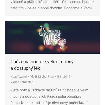
v klidné a přátelské atmosféře. Čím více se budete
ptát, tím více se o sobě dozvíte. Počítáme s Vámi…
Chůze na boso je velmi mocný
a dostupný lék
Nezařazené
Vložil
Michal Říha
8.11.2016
Vložte komentář
Zujte boty a uzdravte se Chůze na boso je velmi
mocný a dostupný lék Každá noha obsahuje
šestadvacet kostí, což je čtvrtinový počet kostí